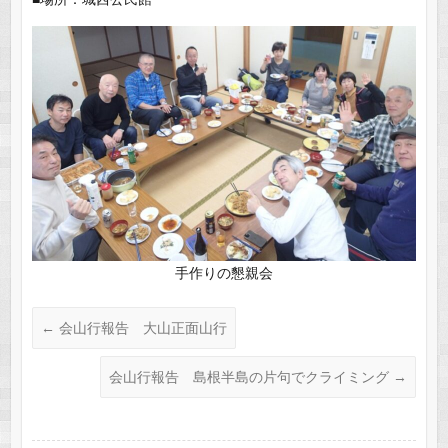
手作りの懇親会
←
会山行報告 大山正面山行
会山行報告 島根半島の片句でクライミング
→