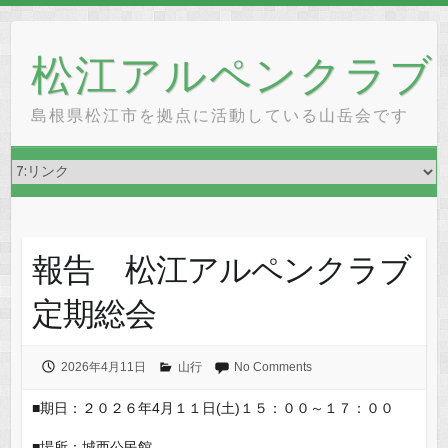
Skip
to
松江アルペンクラブ
content
島根県松江市を拠点に活動している山岳会です
報告 松江アルペンクラブ
定期総会
2026年4月11日
山行
No Comments
■期日：２０２６年4月１１日(土)１５：００～１７：００
■場所：城西公民館