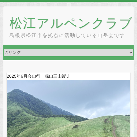
Skip
to
松江アルペンクラブ
content
島根県松江市を拠点に活動している山岳会です
2025年6月会山行 蒜山三山縦走