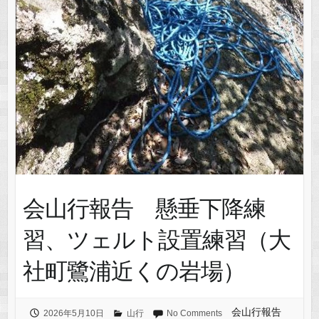
会山行報告 懸垂下降練
習、ツェルト設置練習（大
社町鷺浦近くの岩場）
会山行報告
2026年5月10日
山行
No Comments