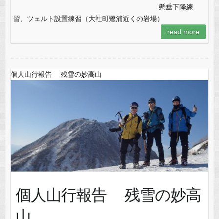
懸垂下降練
習、ツェルト設置練習（大社町鷺浦近くの岩場）
read more
個人山行報告 残雪の妙高山
個人山行報告 残雪の妙高
山