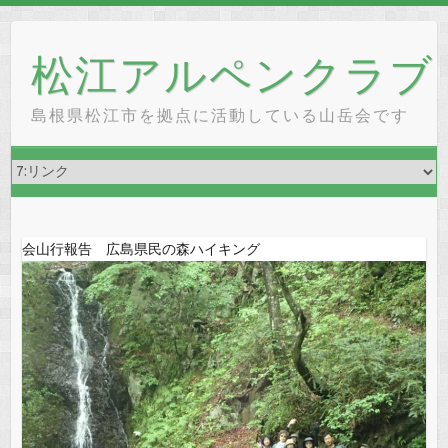
Skip
to
松江アルペンクラブ
content
島根県松江市を拠点に活動している山岳会です
会山行報告 広島県民の森ハイキング