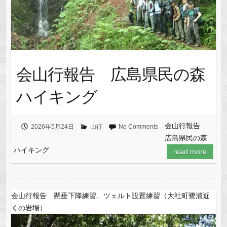
会山行報告 広島県民の森
ハイキング
会山行報告
2026年5月24日
山行
No Comments
広島県民の森
ハイキング
read more
会山行報告 懸垂下降練習、ツェルト設置練習（大社町鷺浦近
くの岩場）