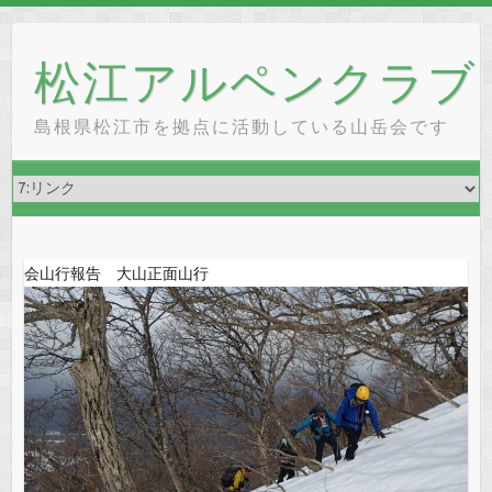
Skip
to
松江アルペンクラブ
content
島根県松江市を拠点に活動している山岳会です
会山行報告 大山正面山行