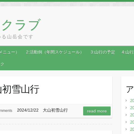
ンクラブ
いる山岳会です
メニュー）
2:活動例（年間スケジュール）
3:山行の予定
4:山
ンク
大山初雪山行
2
2
2024/12/22 大山初雪山行
mments
read more
2
2
2