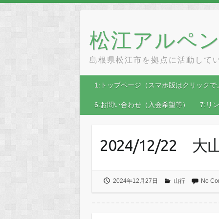
Skip
to
content
松江アルペ
島根県松江市を拠点に活動して
1:トップページ（スマホ版はクリックで
6:お問い合わせ（入会希望等）
7:リ
2024/12/22 
2024年12月27日
山行
No Co