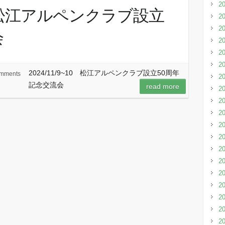
2
10 松江アルペンクラブ設立
2
2
会
2
2
2
2024/11/9~10 松江アルペンクラブ設立50周年
mments
2
記念交流会
read more
2
2
2
2
2
2
2
2
2
2
2
2