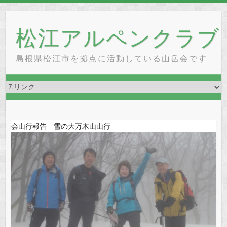
Skip
to
松江アルペンクラブ
content
島根県松江市を拠点に活動している山岳会です
会山行報告 雪の大万木山山行