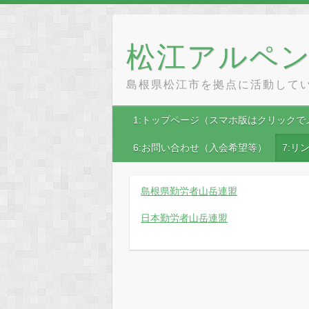
Skip
to
content
松江アルペ
島根県松江市を拠点に活動して
1:トップページ（スマホ版はクリックで
6:お問い合わせ（入会希望等）
7:リ
島根県勤労者山岳連盟
日本勤労者山岳連盟