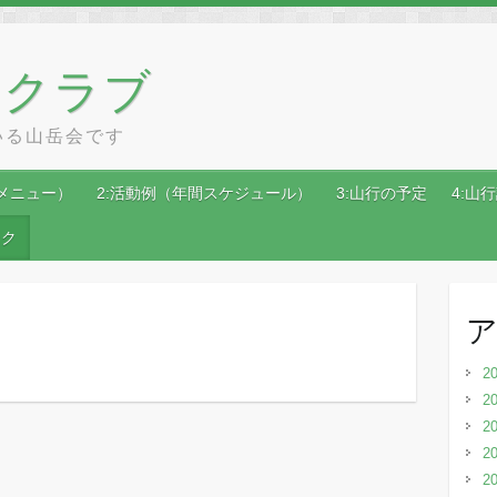
ンクラブ
いる山岳会です
メニュー）
2:活動例（年間スケジュール）
3:山行の予定
4:山
ンク
2
2
2
2
2