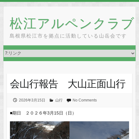
Skip
to
松江アルペンクラブ
content
島根県松江市を拠点に活動している山岳会です
会山行報告 大山正面山行
2026年3月15日
山行
No Comments
■期日 ２０２６年3月15日（日）