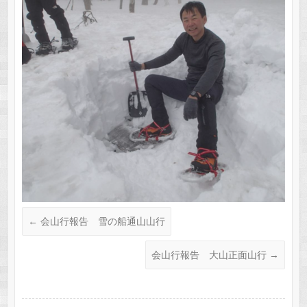
←
会山行報告 雪の船通山山行
会山行報告 大山正面山行
→