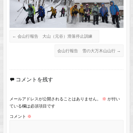
←
会山行報告 大山（元谷）滑落停止訓練
会山行報告 雪の大万木山山行
→
コメントを残す
メールアドレスが公開されることはありません。
※
が付い
ている欄は必須項目です
コメント
※