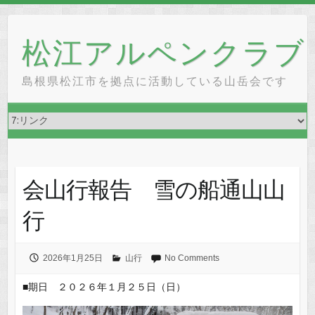
Skip
to
松江アルペンクラブ
content
島根県松江市を拠点に活動している山岳会です
会山行報告 雪の船通山山
行
2026年1月25日
山行
No Comments
■期日 ２０２６年１月２５日（日）