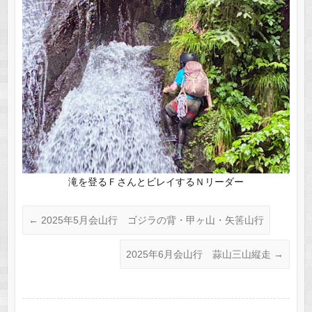
滝を登るＦさんとビレイするＮリーダー
←
2025年5月会山行 ゴジラの背・甲ヶ山・矢筈山行
2025年6月会山行 蒜山三山縦走
→