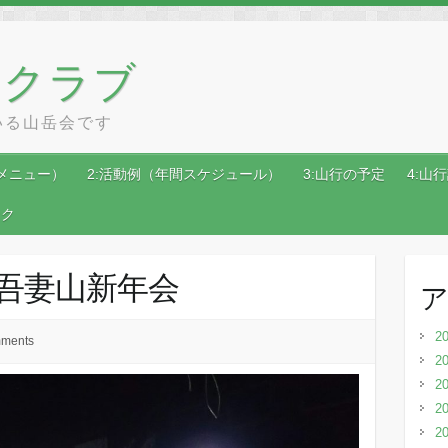
ンクラブ
いる山岳会です
メニュー）
2:活動例（年間スケジュール）
3:山行の予定
4:山
ンク
13 吾妻山新年会
2
ments
2
2
2
2