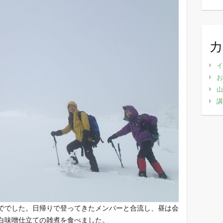
イ
お
山
講
ででした。日帰りで登ってきたメンバーと合流し、昼は会
白味噌仕立ての雑煮を食べました。