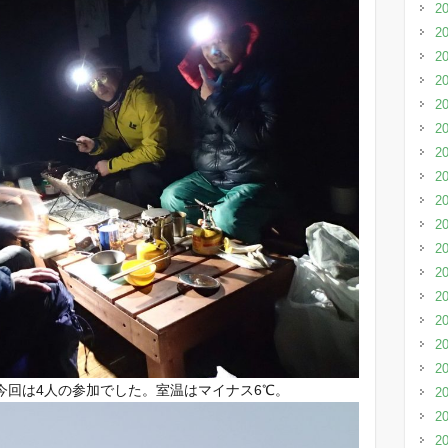
2
2
2
2
2
2
2
2
2
2
2
2
2
2
2
2
今回は4人の参加でした。室温はマイナス6℃。
2
2
2