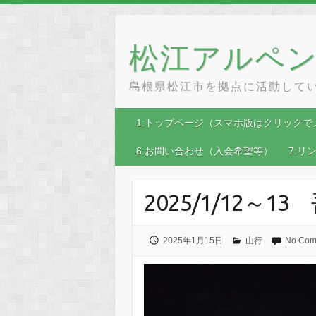
Skip
to
content
松江アルペ
島根県松江市を拠点に活動して
1:トップページ（スマホ版はクリックで
6:お問い合わせ（入会希望等）
7:リ
2025/1/12～
2025年1月15日
山行
No Com