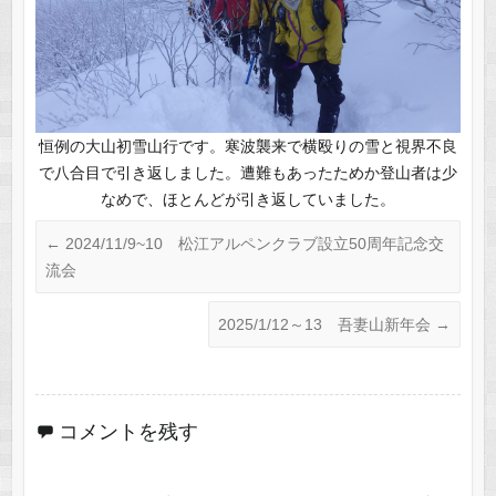
恒例の大山初雪山行です。寒波襲来で横殴りの雪と視界不良
で八合目で引き返しました。遭難もあったためか登山者は少
なめで、ほとんどが引き返していました。
←
2024/11/9~10 松江アルペンクラブ設立50周年記念交
流会
2025/1/12～13 吾妻山新年会
→
コメントを残す