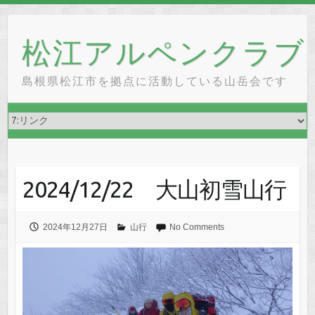
Skip
to
松江アルペンクラブ
content
島根県松江市を拠点に活動している山岳会です
2024/12/22 大山初雪山行
2024年12月27日
山行
No Comments