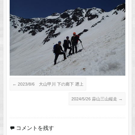
←
2023/8/6 大山甲川 下の廊下 遡上
2024/5/26 蒜山三山縦走
→
コメントを残す