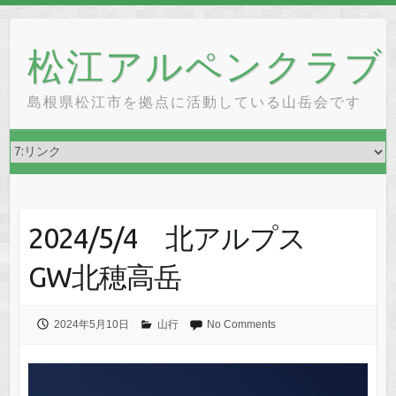
Skip
to
松江アルペンクラブ
content
島根県松江市を拠点に活動している山岳会です
2024/5/4 北アルプス
GW北穂高岳
2024年5月10日
山行
No Comments