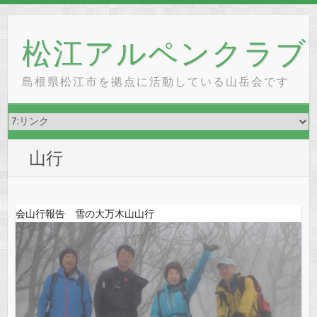
Skip
to
松江アルペンクラブ
content
島根県松江市を拠点に活動している山岳会です
山行
会山行報告 雪の大万木山山行