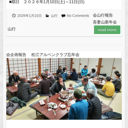
■期日 ２０２６年1月10日(土)～11日(日)
会山行報告
2026年1月10日
山行
No Comments
吾妻山新年会
山行
read more
会企画報告 松江アルペンクラブ忘年会