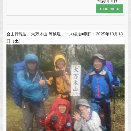
吾妻山山行
read more
会山行報告 大万木山 等検境コース縦走■期日：2025年10月18
日（土）