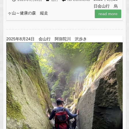
日会山行 烏
ヶ山～健康の森 縦走
read more
2025年8月24日 会山行 阿弥陀川 沢歩き