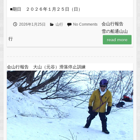
■期日 ２０２６年１月２５日（日）
会山行報告
2026年1月25日
山行
No Comments
雪の船通山山
行
read more
会山行報告 大山（元谷）滑落停止訓練