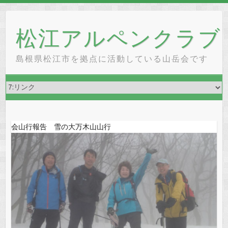
Skip
to
松江アルペンクラブ
content
島根県松江市を拠点に活動している山岳会です
会山行報告 雪の大万木山山行