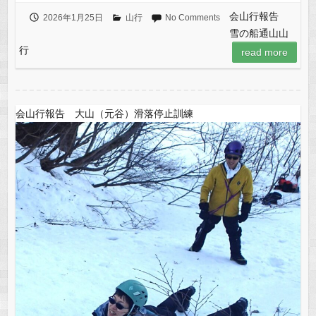
会山行報告
2026年1月25日
山行
No Comments
雪の船通山山
行
read more
会山行報告 大山（元谷）滑落停止訓練