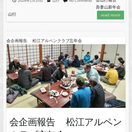
会山行報告
2026年1月10日
山行
No Comments
吾妻山新年会
山行
read more
会企画報告 松江アルペンクラブ忘年会
会企画報告 松江アルペン